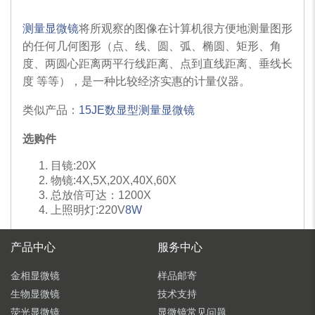
测量显微镜
将所观察的图像在计算机很方便地测量图形
的任何几何图形（点、线、圆、弧、椭圆、矩形、角
度、两圆心距离两平行线距离、点到直线距离、垂线长
度 等等），是一种比较经济实惠的计量仪器。
类似产品：
15JE数显型测量显微镜
选购件
目镜:20X
物镜:4X,5X,20X,40X,60X
总放倍可达：1200X
上照明灯:220V
8W
产品中心
服务中心
金相显微镜
样品邮寄
生物显微镜
技术支持
荧光显微镜
显微镜常见问题