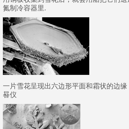
氮制冷容器里.
一片雪花呈现出六边形平面和霜状的边缘
晷仪