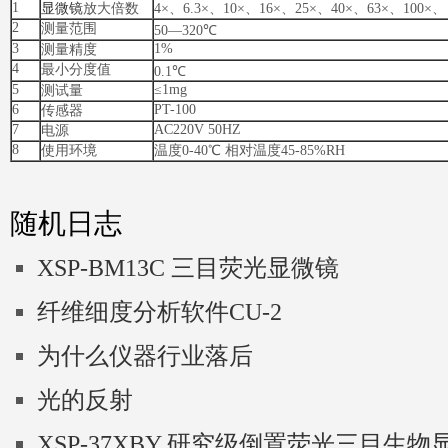
1
显微镜
放大倍数
4×、6.3×、10×、16×、25×、40×、63×、100×、
2
测量范围
50—320℃
3
1%
测量精度
4
最小分度值
0.1℃
5
≤1mg
测试量
6
PT-100
传感器
7
AC220V 50HZ
电源
8
使用环境
温度0-40℃ 相对温度45-85%RH
随机日志
XSP-BM13C 三目荧光显微镜
纤维细度分析软件CU-2
为什么仪器行业落后
光的反射
XSP-37XBY 研究级倒置荧光三目生物