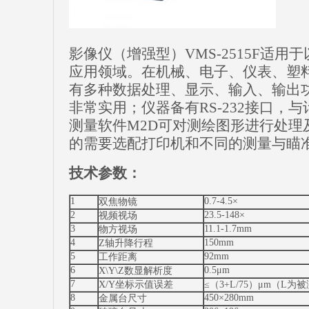
影像仪（增强型）VMS-2515F适
应用领域。在机械、电子、仪表、塑
有多种数据处理、显示、输入、输出
非常实用；仪器备有RS-232接口，
测量软件M2D可对测绘图形进行处理
的需要选配打印机和不同的测量与瞄
技术参数：
1
0.7-4.5×
双焦物镜
2
23.5-148×
视频视场
3
11.1-1.7mm
物方视场
4
150mm
Z轴升降行程
5
92mm
工作距离
6
0.5μm
X\Y\Z数显解析度
7
X/Y坐标示值误差
≤（3+L/75）μm（L
8
450×280mm
金属台尺寸