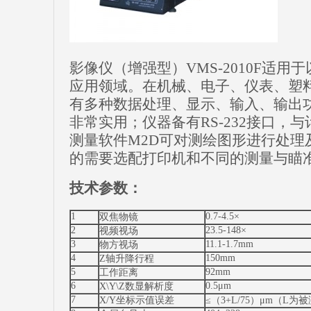
影像仪（增强型）VMS-2010F适
应用领域。在机械、电子、仪表、塑
有多种数据处理、显示、输入、输出
非常实用；仪器备有RS-232接口，
测量软件M2D可对测绘图形进行处理
的需要选配打印机和不同的测量与瞄
技术参数：
1
0.7-4.5×
双焦物镜
2
23.5-148×
视频视场
3
11.1-1.7mm
物方视场
4
150mm
Z轴升降行程
5
92mm
工作距离
6
0.5μm
X\Y\Z数显解析度
7
X/Y坐标示值误差
≤（3+L/75）μm（L