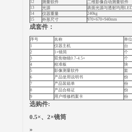
12
测量软件
二维影像自动测量软件
13
光源
表面光源与透射均用LED
14
240kg
仪器重量
15
970×670×940mm
外形尺寸
成套件：
序号
名称
单
1
仪器主机
台
2
1×镜筒
个
3
双焦物镜0.7-4.5×
个
4
校准板
块
5
影像测量软件
套
6
产品使用说明书
份
7
产品装箱单
份
8
产品合格证
份
9
用户维修档案卡
份
选购件:
0.5×、2×镜筒
»