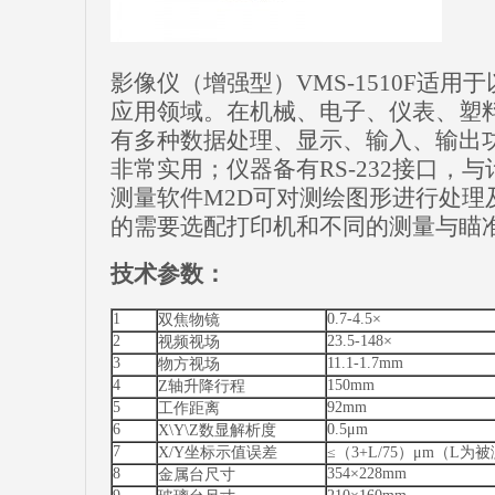
影像仪（增强型）VMS-1510F适
应用领域。在机械、电子、仪表、塑
有多种数据处理、显示、输入、输出
非常实用；仪器备有RS-232接口，
测量软件M2D可对测绘图形进行处理
的需要选配打印机和不同的测量与瞄
技术参数：
1
0.7-4.5×
双焦物镜
2
23.5-148×
视频视场
3
11.1-1.7mm
物方视场
4
150mm
Z轴升降行程
5
92mm
工作距离
6
0.5μm
X\Y\Z数显解析度
7
X/Y坐标示值误差
≤（3+L/75）μm（L
8
354×228mm
金属台尺寸