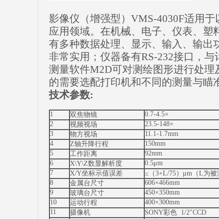
影像仪（增强型）VMS-4030F适
应用领域。在机械、电子、仪表、塑
有多种数据处理、显示、输入、输出
非常实用；仪器备有RS-232接口，
测量软件M2D可对测绘图形进行处理
的需要选配打印机和不同的测量与瞄
技术参数:
1
0.7-4.5×
双焦物镜
2
23.5-148×
视频视场
3
11.1-1.7mm
物方视场
4
150mm
Z轴升降行程
5
92mm
工作距离
6
0.5μm
X\Y\Z数显解析度
7
X/Y坐标示值误差
≤（3+L/75）μm（L
8
606×466mm
金属台尺寸
9
450×350mm
玻璃台尺寸
10
400×300mm
运动行程
11
摄像机
SONY彩色 1/2″CCD