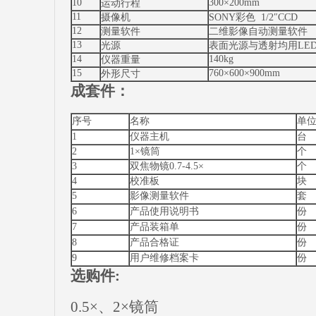
10
300×200mm
运动行程
11
摄像机
SONY彩色 1/2″CCD
12
测量软件
二维影像自动测量软件
13
光源
表面光源与透射均用LED
14
140kg
仪器重量
15
760×600×900mm
外形尺寸
成套件：
序号
名称
单
1
仪器主机
台
2
1×镜筒
个
3
双焦物镜0.7-4.5×
个
4
校准板
块
5
影像测量软件
套
6
产品使用说明书
份
7
产品装箱单
份
8
产品合格证
份
9
用户维修档案卡
份
选购件:
0.5×、2×镜筒