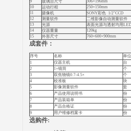
9
306×196mm
玻璃台尺寸
10
250×150mm
运动行程
11
摄像机
SONY彩色 1/2″CCD
12
测量软件
二维影像自动测量软件
13
光源
表面光源与透射均用LED
14
120kg
仪器重量
15
760×600×900mm
外形尺寸
成套件：
序号
名称
单
1
仪器主机
台
2
1×镜筒
个
3
双焦物镜0.7-4.5×
个
4
校准板
块
5
影像测量软件
套
6
产品使用说明书
份
7
产品装箱单
份
8
产品合格证
份
9
用户维修档案卡
份
选购件: