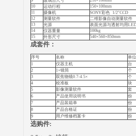
9
210×160mm
玻璃台尺寸
10
150×100mm
运动行程
11
摄像机
SONY彩色 1/2″CCD
12
测量软件
二维影像自动测量软件
13
光源
表面光源与透射均用LED
14
100kg
仪器重量
15
540×560×850mm
外形尺寸
成套件：
序号
名称
单
1
仪器主机
台
2
1×镜筒
个
3
双焦物镜0.7-4.5×
个
4
校准板
块
5
影像测量软件
套
6
产品使用说明书
份
7
产品装箱单
份
8
产品合格证
份
9
用户维修档案卡
份
选购件: