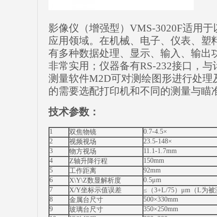
影像仪（增强型）VMS-3020F适
应用领域。在机械、电子、仪表、塑
有多种数据处理、显示、输入、输出
非常实用；仪器备有RS-232接口，
测量软件M2D可对测绘图形进行处理
的需要选配打印机和不同的测量与瞄
技术参数：
1
0.7-4.5×
双焦物镜
2
23.5-148×
视频视场
3
11.1-1.7mm
物方视场
4
150mm
Z轴升降行程
5
92mm
工作距离
6
0.5μm
X\Y\Z数显解析度
7
X/Y坐标示值误差
≤（3+L/75）μm（L
8
500×330mm
金属台尺寸
9
350×250mm
玻璃台尺寸