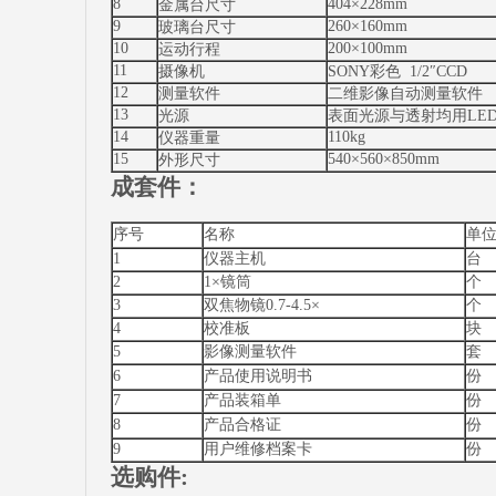
8
404×228mm
金属台尺寸
9
260×160mm
玻璃台尺寸
10
200×100mm
运动行程
11
摄像机
SONY彩色 1/2″CCD
12
测量软件
二维影像自动测量软件
13
光源
表面光源与透射均用LED
14
110kg
仪器重量
15
540×560×850mm
外形尺寸
成套件：
序号
名称
单
1
仪器主机
台
2
1×镜筒
个
3
双焦物镜0.7-4.5×
个
4
校准板
块
5
影像测量软件
套
6
产品使用说明书
份
7
产品装箱单
份
8
产品合格证
份
9
用户维修档案卡
份
选购件: