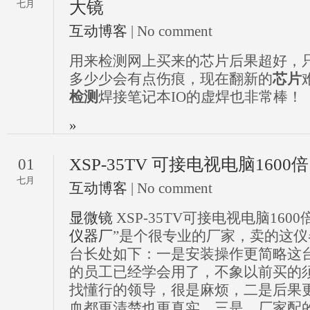
大镜
七月
互动博客
| No comment
用来检测网上买来的芯片后果超好，只
多少少会有点伤痕，现在翻新的
芯片
检测
焊接笔记本IO的虚焊也非常棒！
»
XSP-35TV 可接电视电脑160
01
七月
互动博客
| No comment
显微镜
XSP-35TV可接电视电脑1600
仪器厂
”是个很专业的厂家，卖的这
台长处如下：一是安装操作更简略这
的员工已经学会用了，不象以前买的
找懂行的领导，很是麻烦，二是后果
血都更清楚也更真实，三是，厂家配