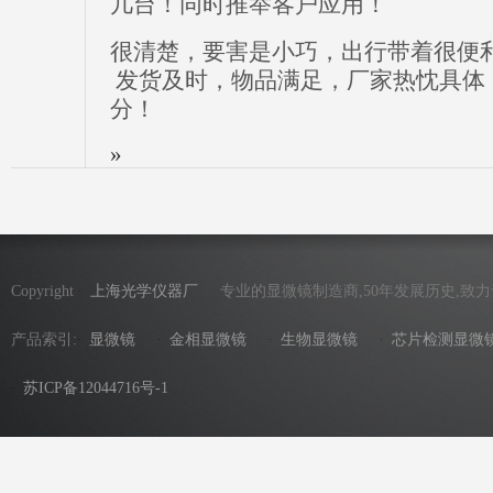
几台！同时推举客户应用！
很清楚，要害是小巧，出行带着很便
发货及时，物品满足，厂家热忱具体
分！
»
Copyright
上海光学仪器厂
专业的显微镜制造商,50年发展历史,致
产品索引:
显微镜
金相显微镜
生物显微镜
芯片检测显微
苏ICP备12044716号-1