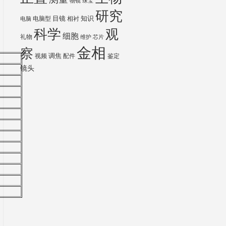
物镜
珠宝
研究
目镜
知识
电脑型
相衬
电脑
科学
观
细胞
礼物
维护
芯片
金相
察
调焦
视频
配件
鉴定
镜头