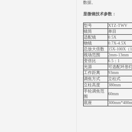
数据。
显微镜技术参数：
型号
XTZ-TWV
镜筒
单目
适配镜
0.5X
物镜
0.7X-4.5X
总放大倍数
15X-100X
视场范围
2mm-13mm
变倍比
6.5：1
光源
可选配环形
工作距离
93mm
调焦方式
立柱式
立柱高度
380mm
手轮调焦范
60mm
围
底座
300mm*400