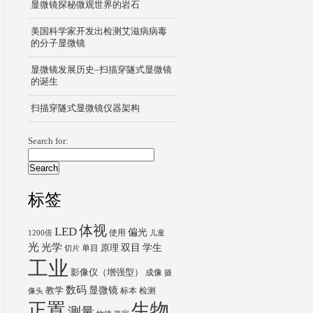
显微镜探秘微观世界的岩石
美国科学家开发出检测艾滋病病毒
的分子显微镜
显微镜发展历史–扫描穿隧式显微镜
的诞生
扫描穿隧式显微镜仪器架构
Search for:
标签
体视
LED
偏光
使用
1200倍
儿童
光
光学
双目
学生
原理
单目
切片
工业
影像仪（增强型）
成像
摄
数码
显微镜
教学
标本
检测
像头
正置
生物
测量