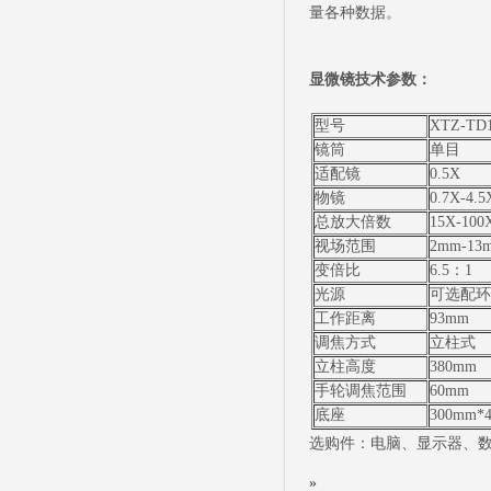
量各种数据。
显微镜技术参数：
型号
XTZ-TD
镜筒
单目
适配镜
0.5X
物镜
0.7X-4.5
总放大倍数
15X-
视场范围
2mm-13
变倍比
6.5：1
光源
可选配环
工作距离
93mm
调焦方式
立柱式
立柱高度
380mm
手轮调焦范围
60mm
底座
300mm*
选购件：电脑、显示器、
»