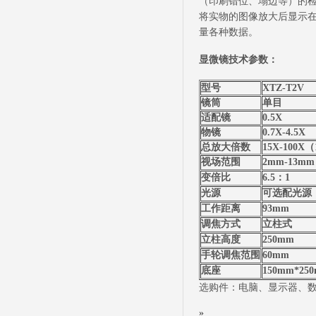
（印刷错位、塌边等）的检
将实物的图像放大后显示
量各种数据。
显微镜技术参数：
型号
XTZ-T2V
镜筒
单目
适配镜
0.5X
物镜
0.7X-4.5X
总放大倍数
15X-100
视场范围
2mm-13mm
变倍比
6.5：1
光源
可选配光源
工作距离
93mm
调焦方式
立柱式
立柱高度
250mm
手轮调焦范围
60mm
底座
150mm*25
选购件：电脑、显示器、
»