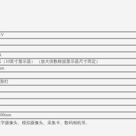
1V
X
100X（10英寸显示器） （放大倍数根据显示器尺寸而定）
mm
形灯
400mm
数字摄像头、模拟摄像头、采集卡、数码相机等。