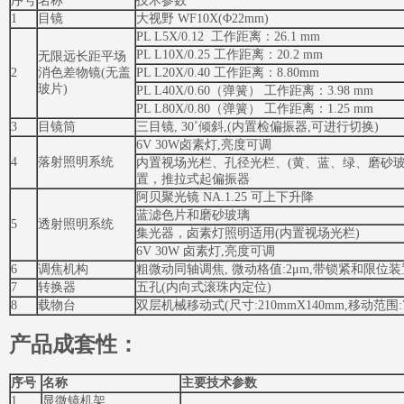
序号
名称
技术参数
1
目镜
大视野 WF10X(Φ22mm)
PL L5X/0.12 工作距离：26.1 mm
PL L10X/0.25 工作距离：20.2 mm
无限远长距平场
2
消色差物镜(无盖
PL L20X/0.40 工作距离：8.80mm
玻片)
PL L40X/0.60（弹簧） 工作距离：3.98 mm
PL L80X/0.80（弹簧） 工作距离：1.25 mm
3
目镜筒
三目镜, 30˚倾斜,(内置检偏振器,可进行切换)
6V 30W卤素灯,亮度可调
4
落射照明系统
内置视场光栏、孔径光栏、(黄、蓝、绿、磨砂玻
置，推拉式起偏振器
阿贝聚光镜 NA.1.25 可上下升降
蓝滤色片和磨砂玻璃
5
透射照明系统
集光器，卤素灯照明适用(内置视场光栏)
6V 30W 卤素灯,亮度可调
6
调焦机构
粗微动同轴调焦, 微动格值:2μm,带锁紧和限位装
7
转换器
五孔(内向式滚珠内定位)
8
载物台
双层机械移动式(尺寸:210mmX140mm,移动范围:7
产品成套性：
序号
名称
主要技术参数
1
显微镜机架