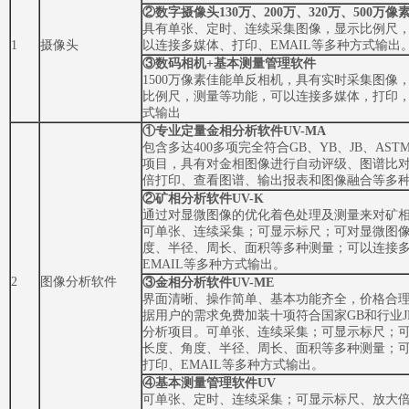
②
数字摄像头130万、200万、320万、500万像
具有单张、定时、连续采集图像，显示比例尺
1
摄像头
以连接多媒体、打印、EMAIL等多种方式输出
③
数码相机+基本测量管理软件
1500万像素佳能单反相机，具有实时采集图像
比例尺，测量等功能，可以连接多媒体，打印，E
式输出
①
专业定量金相分析软件UV-MA
包含多达400多项完全符合GB、YB、JB、AS
项目，具有对金相图像进行自动评级、图谱比
倍打印、查看图谱、输出报表和图像融合等多
②
矿相分析软件UV-K
通过对显微图像的优化着色处理及测量来对矿
可单张、连续采集；可显示标尺；可对显微图
度、半径、周长、面积等多种测量；可以连接
EMAIL等多种方式输出。
2
图像分析软件
③
金相分析软件UV-ME
界面清晰、操作简单、基本功能齐全，价格合
据用户的需求免费加装十项符合国家GB和行业JB
分析项目。可单张、连续采集；可显示标尺；
长度、角度、半径、周长、面积等多种测量；
打印、EMAIL等多种方式输出。
④
基本测量管理软件UV
可单张、定时、连续采集；可显示标尺、放大