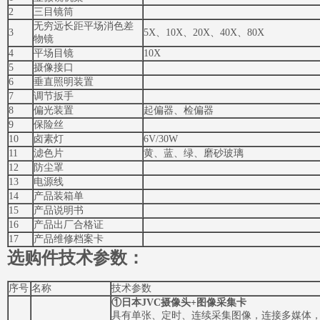
2
三目镜筒
无穷远长距平场消色差
3
5X、10X、20X、40X、80X
物镜
4
平场目镜
10X
5
摄像接口
6
垂直照明装置
7
调节扳手
8
偏光装置
起偏器、检偏器
9
保险丝
10
卤素灯
6V/30W
11
滤色片
黄、蓝、绿、磨砂玻璃
12
防尘罩
13
电源线
14
产品装箱单
15
产品说明书
16
产品出厂合格证
17
产品维修档案卡
选购件技术参数：
序号
名称
技术参数
①
日本JVC摄像头+图像采集卡
具有单张、定时、连续采集图像，连接多媒体