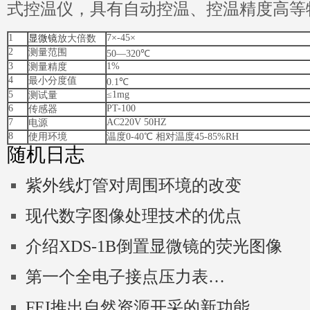
式控温仪，具有自动控温、控温精度高等
1
7×-45×
显微镜
放大倍数
2
测量范围
50—320℃
3
1%
测量精度
4
最小分度值
0.1℃
5
≤1mg
测试量
6
PT-100
传感器
7
AC220V 50HZ
电源
8
使用环境
温度0-40℃ 相对温度45-85%RH
随机日志
紫外线灯管对周围环境的改变
现代数字图像处理技术的优点
介绍XDS-1B倒置显微镜的荧光图像
第一个全电子接点压力表…
FEI推出自然资源开采的新功能