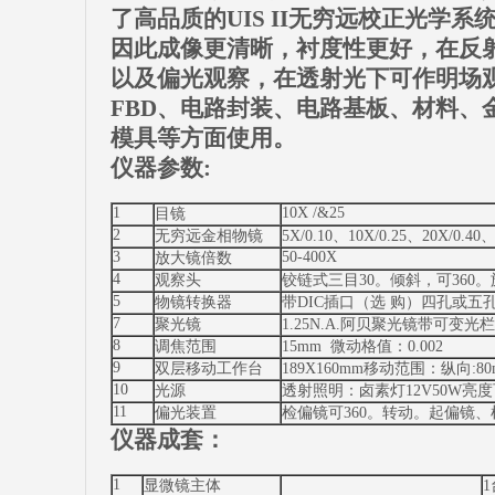
了高品质的UIS II无穷远校正光学
因此成像更清晰，衬度性更好，在反射
以及偏光观察，在透射光下可作明场
FBD、电路封装、电路基板、材料、
模具等方面使用。
仪器参数
:
1
10X /&25
目镜
2
无穷远金相物镜
5X/0.10、10X/0.25、20X/0.40、
3
50-400X
放大镜倍数
4
观察头
铰链式三目30。倾斜，可360。
5
物镜转换器
带DIC插口（选 购）四孔或五
7
聚光镜
1.25N.A.阿贝聚光镜带可变光栏
8
调焦范围
15mm 微动格值：0.002
9
双层移动工作台
189X160mm移动范围：纵向:8
10
光源
透射照明：卤素灯12V50W亮度
11
偏光装置
检偏镜可360。转动。起偏镜
仪器成套：
1
显微镜主体
1