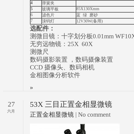
4
弹簧夹
5
85X130Xmm
玻璃平板
6
滤色片
蓝 绿 磨砂
7
溴钨灯
12V30W(备用)
选配件：
测微目镜：十字划分板0.01mm WF10X
无穷远物镜：25X 60X
测微尺
数码摄影装置 ，数码摄像装置
CCD 摄像头、数码相机
金相图像分析软件
»
53X 三目正置金相显微镜
27
六月
正置金相显微镜
| No comment