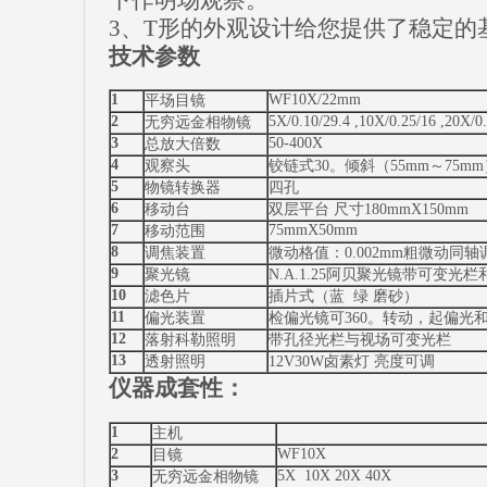
下作明场观察。
3、T形的外观设计给您提供了稳定的
技术参数
1
WF10X/22mm
平场目镜
2
5X/0.10/29.4 ,10X/0.25/16 ,20X/0.
无穷远金相物镜
3
50-400X
总放大倍数
4
观察头
铰链式30。倾斜（55mm～75mm
5
物镜转换器
四孔
6
移动台
双层平台 尺寸180mmX150mm
7
75mmX50mm
移动范围
8
调焦装置
微动格值：0.002mm粗微动同
9
聚光镜
N.A.1.25阿贝聚光镜带可变光
10
滤色片
插片式（蓝 绿 磨砂）
11
偏光装置
检偏光镜可360。转动，起偏光
12
落射科勒照明
带孔径光栏与视场可变光栏
13
透射照明
12V30W卤素灯 亮度可调
仪器成套性：
1
主机
2
WF10X
目镜
3
5X 10X 20X 40X
无穷远金相物镜