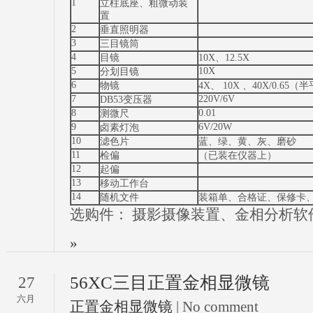
1
立柱底座、粗微动装
置
2
垂直照明器
3
三目镜筒
4
目镜
10X、12.5X
5
10X
分划目镜
6
物镜
4X、 10X 、40X/0.65（
7
220V/6V
DB53变压器
8
0.01
测微尺
9
6V/20W
卤素灯泡
10
滤色片
蓝、绿、黄、灰、磨砂
11
检偏
（已装在仪器上）
12
起偏
13
移动工作台
14
随机文件
装箱单、合格证、保修卡
选购件： 摄影摄像装置、金相分析软
»
56XC三目正置金相显微镜
27
六月
正置金相显微镜
| No comment