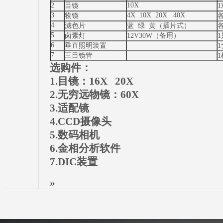
2
10X
目镜
1
3
4X 10X 20X 40X
物镜
4
滤色片
蓝 绿 黄（插片式）
5
卤素灯
12V30W（备用）
1
6
垂直照明装置
1
7
三目镜管
1
选购件：
1.目镜：16X 20X
2.无穷远物镜：60X
3.适配镜
4.CCD摄像头
5.数码相机
6.金相分析软件
7.DIC装置
»