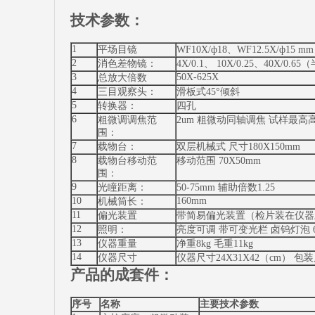
技术参数：
1
平场目镜
WF10X/ф18、WF12.5X/ф15
2
消色差物镜：
4X/0.1、 10X/0.25、40X/0.
3
50X-625X
总放大倍数
4
三目观察头：
滑板式45°倾斜
5
转换器：
四孔
6
粗微调调焦范
2um 粗微动同轴调焦 试样最高高
围：
7
载物台：
双层机械式 尺寸180X150mm
8
载物台移动范
移动范围 70X50mm
围：
9
光瞳距离：
50-75mm 辅助倍数1.25
10
160mm
机械筒长：
11
偏光装置
带简易偏光装置（检片装在仪器
12
照明：
亮度可调 带可变光栏 卤钨灯泡 6
13
仪器重量
净重8kg 毛重11kg
14
仪器尺寸
仪器尺寸24X31X42（cm） 包装尺寸
产品的成套件：
序号
名称
主要技术参数