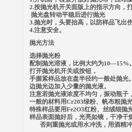
2.按抛光机开关面版上的指示方向，
抛光盘转动平稳后进行抛光
3.抛光时，头要抬高，以防样品飞出
4.注意安全。
抛光方法
选择抛光粉
配制抛光溶液，比例大约为10—15%
打开抛光机开关或按钮，
手握紧样品放在盘半径约一般处抛光
边抛光边加入少量的抛光液。
注意若抛光液浓度不均匀，振动瓶子
一般的材料用Cr203绿粉、帆布粗抛
特殊样品要用Fe2O3红粉、丝绒细抛
样品表面抛好后，光亮如镜，干净干
否则重抛光或用水冲洗，用酒精冲